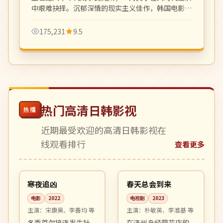
中艰难抉择。沉郁深情的现实主义佳作，韩国电影社
会派代表作之一。
175,231
9.5
热门高清日韩影视
热播
近期最受欢迎的高清日韩影视在
线观看排行
查看更多
99:33
16:49
院线
高分
韩国
韩国
寒夜追凶
春天总会到来
电影
2022
电视剧
2023
主演：
宋康昊、李善均 等
主演：
朴敏英、李准基 等
冬季首尔接连发生针
在济州岛经营花店的