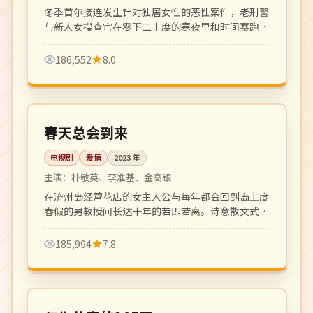
冬季首尔接连发生针对独居女性的恶性案件，老刑警
与新人女搜查官在零下二十度的寒夜里和时间赛跑。
氛围压抑写实，硬核犯罪片佳作。
186,552
8.0
全 16 集
高分
韩国
春天总会到来
电视剧
爱情
2023
年
主演：
朴敏英、李准基、金高银
在济州岛经营花店的女主人公与每年都会回到岛上度
春假的男教授间长达十年的若即若离。诗意散文式叙
事，疗愈中年观众。
185,994
7.8
全 12 集
高分
韩国