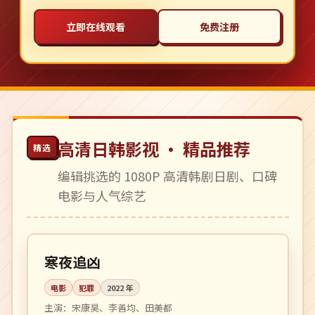
立即在线观看
免费注册
高清日韩影视 · 精品推荐
精选
编辑挑选的 1080P 高清韩剧日剧、口碑
电影与人气综艺
136 分钟
院线
韩国
寒夜追凶
电影
犯罪
2022
年
主演：
宋康昊、李善均、田美都