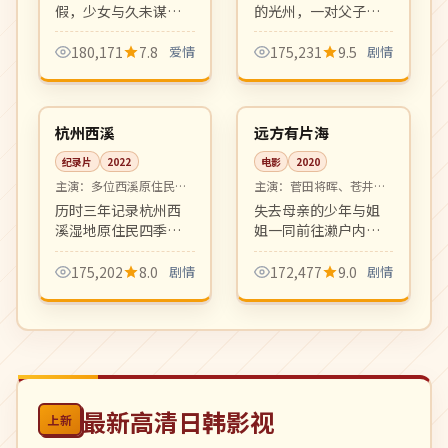
假，少女与久未谋面
的光州，一对父子在
的青梅竹马在烟火大
大时代漩涡中艰难抉
会前夕重新认识彼
择。沉郁深情的现实
180,171
7.8
爱情
175,231
9.5
剧情
此。透明纯净的青春
主义佳作，韩国电影
06:22
99:49
爱情之作。
社会派代表作之一。
4K
高分
中国
日本
杭州西溪
远方有片海
纪录片
2022
电影
2020
主演：
多位西溪原住民出
主演：
菅田将晖、苍井优
镜
等
历时三年记录杭州西
失去母亲的少年与姐
溪湿地原住民四季劳
姐一同前往濑户内海
作与生活变迁。诗意
寻找母亲遗物。海
影像与口述史结合，
风、岛屿、小巷里的
175,202
8.0
剧情
172,477
9.0
剧情
是城市与自然关系的
家族温情，是是枝裕
纪录片佳作。
和式家族电影的延
续。
最新高清日韩影视
上新