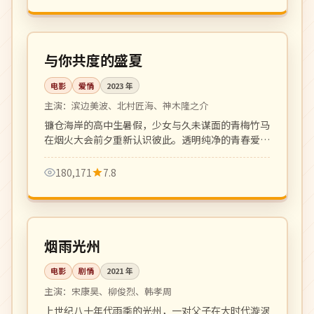
105 分钟
院线
日本
与你共度的盛夏
电影
爱情
2023
年
主演：
滨边美波、北村匠海、神木隆之介
镰仓海岸的高中生暑假，少女与久未谋面的青梅竹马
在烟火大会前夕重新认识彼此。透明纯净的青春爱情
之作。
180,171
7.8
142 分钟
高分
韩国
烟雨光州
电影
剧情
2021
年
主演：
宋康昊、柳俊烈、韩孝周
上世纪八十年代雨季的光州，一对父子在大时代漩涡