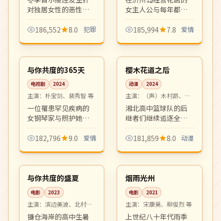
对独居女性的恶性案
女主人公与每年都会
件，老刑警与新人女
回到岛上度春假的男
搜查官在零下二十度
教授间长达十年的若
186,552
8.0
犯罪
185,994
7.8
爱情
的寒夜里和时间赛
即若离。诗意散文式
12:22
12:16
跑。氛围压抑写实，
叙事，疗愈中年观
高分
连载中
硬核犯罪片佳作。
众。
韩国
日本
与你共度的365天
樱木花道之后
电视剧
2024
动漫
2024
主演：
朴宝剑、裴秀智 等
主演：
（声）木村昴、神
谷浩史 等
一位罹患罕见疾病的
湘北高中篮球队的后
女钢琴家与照护她整
继者们继续追逐全国
整一年的陪护师之间
大赛梦想。承袭经典
的诗意爱情。剧本细
作品热血气质、画面
182,796
9.0
爱情
181,859
8.0
动漫
腻文艺，画面如散文
分镜上乘的运动番新
99:18
99:06
诗一般动人。
作。
院线
高分
日本
韩国
与你共度的盛夏
烟雨光州
电影
2023
电影
2021
主演：
滨边美波、北村匠
主演：
宋康昊、柳俊烈 等
海 等
镰仓海岸的高中生暑
上世纪八十年代雨季