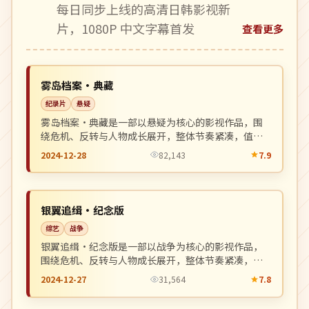
每日同步上线的高清日韩影视新
片，1080P 中文字幕首发
查看更多
热播
NEW
美国
雾岛档案·典藏
纪录片
悬疑
雾岛档案·典藏是一部以悬疑为核心的影视作品，围
绕危机、反转与人物成长展开，整体节奏紧凑，值得
推荐观看。
2024-12-28
82,143
7.9
杜比
NEW
中国
银翼追缉·纪念版
综艺
战争
银翼追缉·纪念版是一部以战争为核心的影视作品，
围绕危机、反转与人物成长展开，整体节奏紧凑，值
得推荐观看。
2024-12-27
31,564
7.8
4K