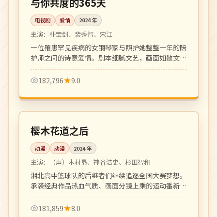
与你共度的365天
电视剧
爱情
2024
年
主演：
朴宝剑、裴秀智、宋江
一位罹患罕见疾病的女钢琴家与照护她整整一年的陪
护师之间的诗意爱情。剧本细腻文艺，画面如散文诗
一般动人。
182,796
9.0
更新至 12 集
连载中
日本
樱木花道之后
动漫
动漫
2024
年
主演：
（声）木村昴、神谷浩史、杉田智和
湘北高中篮球队的后继者们继续追逐全国大赛梦想。
承袭经典作品热血气质、画面分镜上乘的运动番新
作。
181,859
8.0